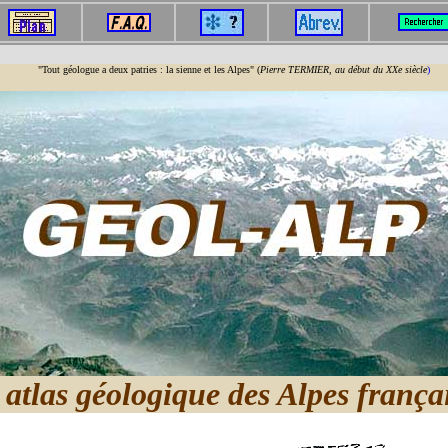
"Tout géologue a deux patries : la sienne et les Alpes" (
Pierre TERMIER, au début du XXe siècle
)
atlas géologique des Alpes frança