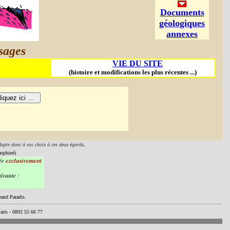
Documents
géologiques
annexes
ysages
VIE DU SITE
(histoire et modifications les plus récentes ...)
adapte donc à vos choix à ces deux égards
.
auphiné)
rand Paradis.
ris - 0892 55 66 77