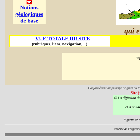
Notions
géologiques
de base
qui e
VUE TOTALE DU SITE
(rubriques, liens, navigation, ...)
Ta
Conformément au principe originel du form
Site 
Vignette de t
adresse de l'organi