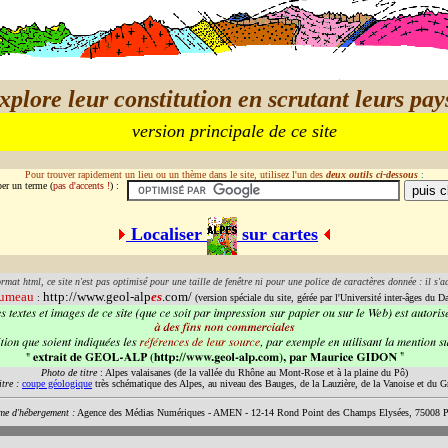
xplore leur constitution en scrutant leurs pa
version principale de ce site
Pour trouver rapidement un lieu ou un thème dans le site, utilisez l'un des
deux outils ci-dessous
:
per un terme (
pas d'accents !
) :
Localiser
sur cartes
at html, ce site n'est pas optimisé pour une taille de fenêtre ni pour une police de caractères donnée : il s'
jumeau
http://www.geol-alp
es
.com/
:
(version spéciale du site, gérée par l'Université inter-âges du D
Photo de titre
: Alpes valaisanes (de la vallée du Rhône au Mont-Rose et à la plaine du Pô)
itre :
coupe géologique
très schématique des Alpes, au niveau des Bauges, de la Lauzière, de la Vanoise et du G
sme d'hébergement :
Agence des Médias Numériques - AMEN - 12-14 Rond Point des Champs Elysées, 75008 Pa