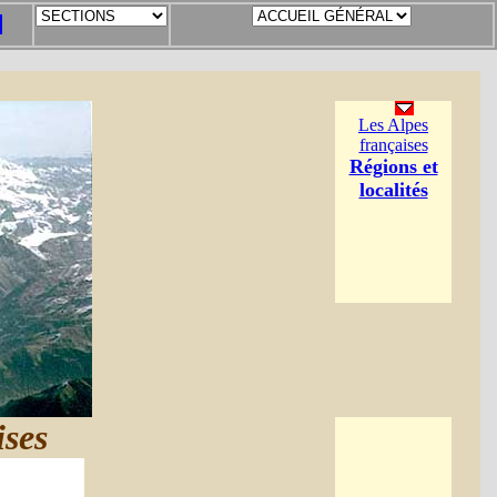
Les Alpes
françaises
Régions et
localités
ises