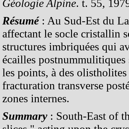
Géologie Alpine
. t. 55, 197
Résumé
: Au Sud-Est du Lau
affectant le socle cristalli
structures imbriquées qui a
écailles postnummulitiques s
les points, à des olistholites
fracturation transverse pos
zones internes.
Summary
: South-East of th
slices " acting upon the cry