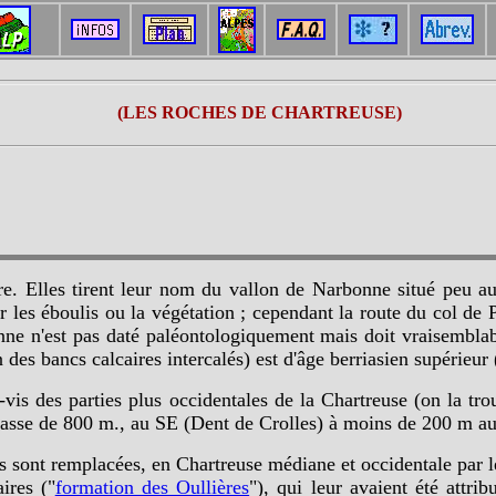
(LES ROCHES DE CHARTREUSE)
re. Elles tirent leur nom du vallon de Narbonne situé peu au
par les éboulis ou la végétation ; cependant la route du col de
e n'est pas daté paléontologiquement mais doit vraisemblabl
 des bancs calcaires intercalés) est d'âge berriasien supérieu
à-vis des parties plus occidentales de la Chartreuse (on la tr
e passe de 800 m., au SE (Dent de Crolles) à moins de 200 m 
es sont remplacées, en Chartreuse médiane et occidentale par le
ires ("
formation des Oullières
"), qui leur avaient été attri