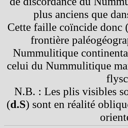
de discordance du Nummul
plus anciens que dan
Cette faille coïncide donc
frontière paléogéogr
Nummulitique continental 
celui du Nummulitique mar
flysc
N.B. : Les plis visibles 
(
d.S
) sont en réalité obliq
orien