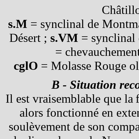
Châtill
s.M
= synclinal de Montm
Désert ;
s.VM
= synclinal
= chevauchement 
cglO
= Molasse Rouge oli
B - Situation rec
Il est vraisemblable que la
alors fonctionné en ext
soulèvement de son compar