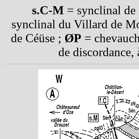
s.C-M
= synclinal de
synclinal du Villard de 
de Céüse ;
ØP
= chevauch
de discordance, 