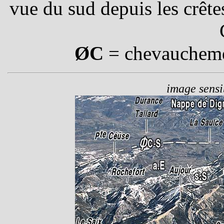
vue du sud depuis les crê
ØC
= chevaucheme
image sensib