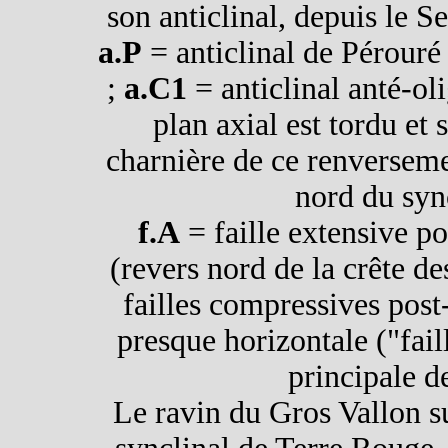
son anticlinal, depuis le S
a.P
= anticlinal de Pérouré
;
a.C1
= anticlinal anté-ol
plan axial est tordu et 
charnière de ce renversemen
nord du syn
f.A
= faille extensive p
(revers nord de la crête d
failles compressives post
presque horizontale ("fail
principale d
Le ravin du Gros Vallon s