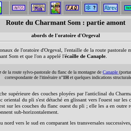
Route du Charmant Som : partie amont
abords de l'oratoire d'Orgeval
ionaux de l'oratoire d'Orgeval, l'entaille de la route pastora
ant Som et que l'on a appelé l'
écaille de Canaple
.
e
de la route sylvo-pastorale du flanc de la montagne de
Canaple
(porta
correspondante de l'itinéraire n°
1H
et quelques indications structurale
ranche supérieure des couches ployées par l'anticlinal du Cha
 oriental du pli s'est détaché en glissant vers l'ouest sur les
t sur les couches du flanc ouest du pli ; elle les a en outre 
ionnent sub-horizontalement.
 du nord vers le sud en comparant les transversales successive