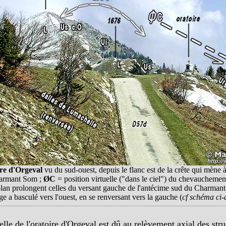
re d'Orgeval
vu du sud-ouest, depuis le flanc est de la crête qui mène 
harmant Som ;
ØC
= position virtuelle ("dans le ciel") du chevauchement
lan prolongent celles du versant gauche de l'antécime sud du Charmant 
e a basculé vers l'ouest, en se renversant vers la gauche (
cf schéma ci-
e de l'oratoire d'Orgeval est dû au relèvement axial des struct