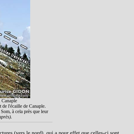
à Canaple
 de l'écaille de Canaple.
Som, à cela près que leur
après).
ures (vers le nord), qui a pour effet que celles-ci sont