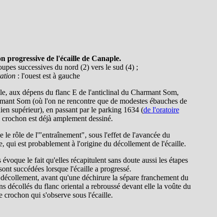
on progressive de l'écaille de Canaple.
coupes successives du nord (2) vers le sud (4) ;
tation
: l'ouest est à gauche
lle, aux dépens du flanc E de l'anticlinal du Charmant Som,
rmant Som (où l'on ne rencontre que de modestes ébauches de
en supérieur), en passant par le parking 1634 (
de l'oratoire
le crochon est déjà amplement dessiné.
le rôle de l'"entraînement", sous l'effet de l'avancée du
 qui est probablement à l'origine du décollement de l'écaille.
voque le fait qu'elles récapitulent sans doute aussi les étapes
ont succédées lorsque l'écaille a progressé.
 décollement, avant qu'une déchirure la sépare franchement du
ins décollés du flanc oriental a rebroussé devant elle la voûte du
le crochon qui s'observe sous l'écaille.