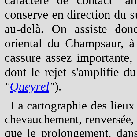
caractère de contact "an
conserve en direction d
u s
au-delà.
On assiste donc
oriental du Champsaur, à 
cassure assez importante,
dont le rejet s'amplifie d
"
Queyrel
"
).
La cartographie des lieu
chevauchement, renversée, d
que le prolongement, dans