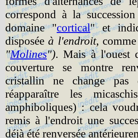
formés d'alternances de le
correspond à la succession 
domaine "
cortical
" et indi
disposée
à l'endroit,
comme pl
"
Molines
")
. Mais à l'ouest 
couverture se montre ren
cristallin ne change pas 
réapparaître les micasch
amphiboliques) : cela voudr
remis à l'endroit une succes
déjà été renversée antérieure