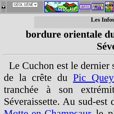
Les Info
bordure orientale d
Séve
Le Cuchon est le dernier 
de la crête du
Pic Quey
tranchée à son extrém
Séveraissette. Au sud-est 
Motte-en-Champsaur
le pi