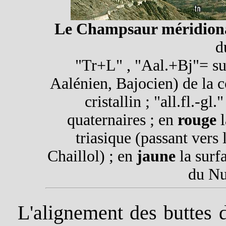
Le Champsaur méridion
d
"Tr+L" , "Aal.+Bj"= su
Aalénien, Bajocien) de la c
cristallin ; "all.fl.-gl
quaternaires ; en
rouge
l
triasique (passant vers
Chaillol) ; en
jaune
la surf
du Nu
L'alignement des buttes 