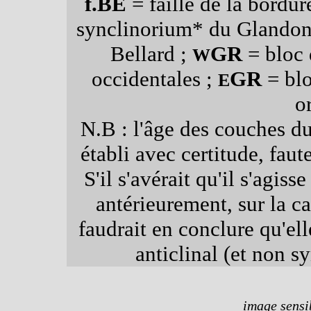
f.BE
= faille de la bordur
synclinorium* du Glandon
Bellard ;
GR
= bloc 
W
occidentales ;
GR
= blo
E
o
N.B : l'âge des couches d
établi avec certitude, faut
S'il s'avérait qu'il s'agi
antérieurement, sur la c
faudrait en conclure qu'ell
anticlinal (et non s
image sensib