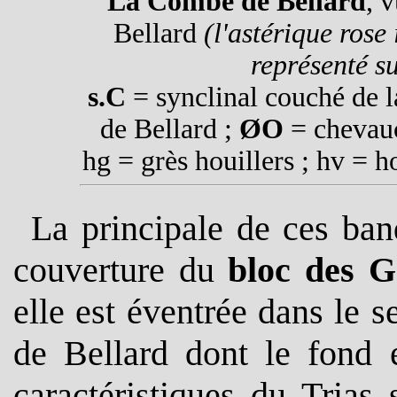
La Combe de Bellard
, 
Bellard
(l'astérique rose
représenté su
s.C
= synclinal couché de l
de Bellard ;
ØO
= chevauc
hg = grès houillers ; hv = h
La principale de ces ban
couverture du
bloc des G
elle est éventrée dans le 
de Bellard dont le fond e
caractéristiques du Trias