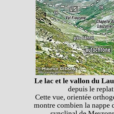
Le lac et le vallon du La
depuis le repl
Cette vue, orientée orthog
montre combien la nappe du
synclinal de Meyronn