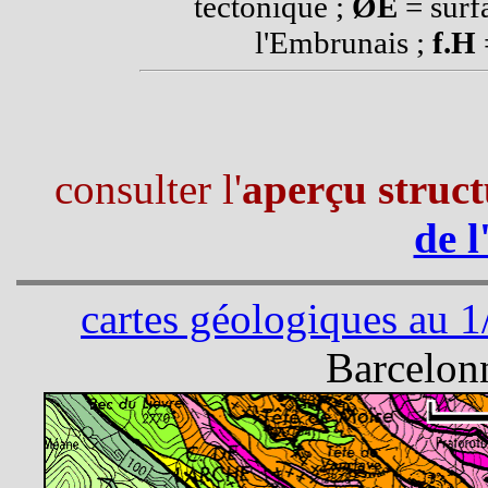
tectonique ;
ØE
= surf
l'Embrunais ;
f.H
consulter l'
aperçu struct
de l
cartes géologiques au 
Barcelonn