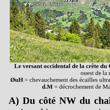
Le versant occidental de la crête du
ouest de la
ØuH
= chevauchement des écailles ultr
d.M
= décrochement de Mar
A)
Du côté NW du chaî