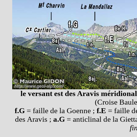
le versant est des Aravis méridiona
(Croise Baulet
f.G
= faille de la Goenne ;
f.E
= faille d
des Aravis ;
a.G
= anticlinal de la Giett
fi