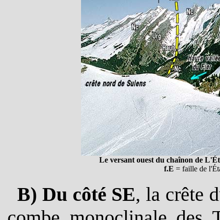
Le versant ouest du chaînon de L'É
f.E
= faille de l'Ét
B) Du côté SE
, la crête
combe monoclinale des Te