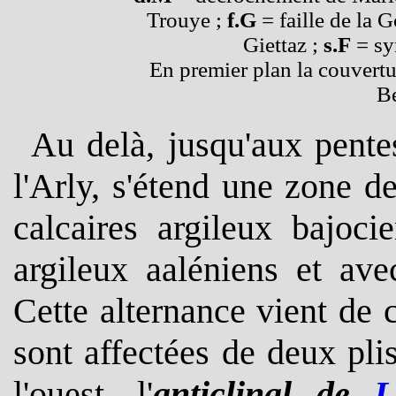
Trouye ;
f.G
= faille de la 
Giettaz ;
s.F
= sy
En premier plan la couvertur
B
Au delà, jusqu'aux pente
l'Arly, s'étend une zone d
calcaires argileux bajoci
argileux aaléniens et av
Cette alternance vient de 
sont affectées de deux pl
l'ouest, l'
anticlinal de
L