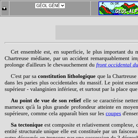
Cet ensemble est, en superficie, le plus important du m
Chartreuse médiane, par un accident remarquablement imp
prolonge d'ailleurs le chevauchement du
front occidental d
C'est par sa
constitution lithologique
que la Chartreuse o
dans les paries plus occidentales du massif. Le point essent
supérieur - valanginien inférieur, et surtout par la place q
Au point de vue de son relief
elle se caractérise nett
marneux qu'à la plus grande profondeur atteinte en moyenne
supérieure, comme cela apparaît bien sur les
coupes
d'ense
Sa tectonique
est composite et relativement complexe, c
entité structurale unique elle est constituée par un faisce
outre découpés en tronçons par une succession de 3 décroch