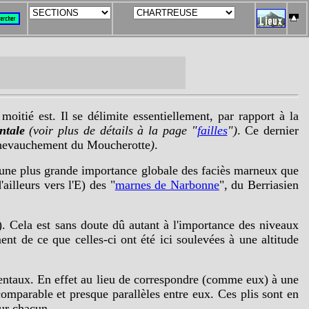
oitié est. Il se délimite essentiellement, par rapport à la
ntale
(voir plus de détails à la page "
failles
")
. Ce dernier
hevauchement du Moucherotte
)
.
r une plus grande importance globale des faciès marneux que
ailleurs vers l'E) des "
marnes de Narbonne
", du Berriasien
). Cela est sans doute dû autant à l'importance des niveaux
nt de ce que celles-ci ont été ici soulevées à une altitude
entaux. En effet au lieu de correspondre (comme eux) à une
comparable et presque parallèles entre eux. Ces plis sont en
ur chacun.