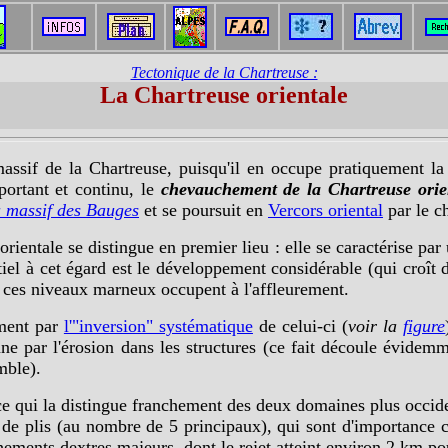
Tectonique de la Chartreuse :
La Chartreuse orientale
assif de la Chartreuse, puisqu'il en occupe pratiquement la m
ortant et continu, le
chevauchement de la Chartreuse orie
u massif des Bauges
et se poursuit en
Vercors oriental
par le c
rientale se distingue en premier lieu : elle
se caractérise pa
iel à cet égard est le développement considérable (qui croît d'
ue ces niveaux marneux occupent à l'affleurement.
ement par
l'"inversion" systématique
de celui-ci (
voir la
figure
 par l'érosion dans les structures (ce fait découle évidemme
mble).
e qui la distingue franchement des deux domaines plus occid
au de plis (au nombre de 5 principaux), qui sont d'importance 
ements dextres majeurs, dont le rejet atteint environ 2 km po