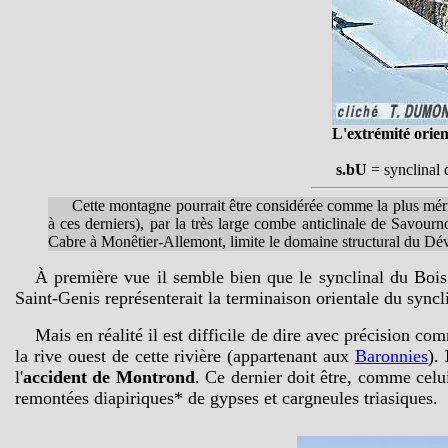
L'extrémité orie
s.bU
= synclinal 
Cette montagne pourrait être considérée comme la plus méridi
à ces derniers), par la très large combe anticlinale de Savourno
Cabre à Monêtier-Allemont, limite le domaine structural du Dé
À première vue il semble bien que le synclinal du Bois
Saint-Genis représenterait la terminaison orientale du syncl
Mais en réalité il est difficile de dire avec précision co
la rive ouest de cette rivière (appartenant aux
Baronnies
).
l'
accident de Montrond
. Ce dernier doit être, comme celui
remontées diapiriques* de gypses et cargneules triasiques.