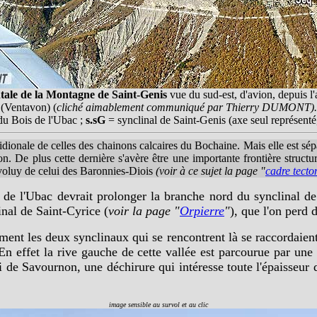
ntale de la Montagne de Saint-Genis
vue du sud-est, d'avion, depuis 
(Ventavon) (
cliché aimablement communiqué par Thierry DUMONT).
du Bois de l'Ubac ;
s.sG
= synclinal de Saint-Genis (axe seul représenté
onale de celles des chainons calcaires du Bochaine. Mais elle est sépar
n. De plus cette dernière s'avère être une importante frontière structur
voluy de celui des Baronnies-Diois
(voir à ce sujet la page "
cadre tect
 de l'Ubac devrait prolonger la branche nord du synclinal d
inal de Saint-Cyrice (
voir la page "
Orpierre
"
), que l'on perd
mment les deux synclinaux qui se rencontrent là se raccordaient
En effet la rive gauche de cette vallée est parcourue par une 
 de Savournon, une déchirure qui intéresse toute l'épaisseur d
image sensible au survol et au clic