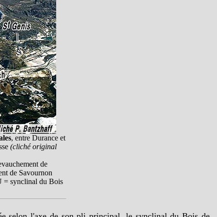
ales
, entre Durance et
isse
(cliché original
evauchement de
ent de Savournon
U
= synclinal du Bois
e selon l'axe de son pli principal, le synclinal du Bois de