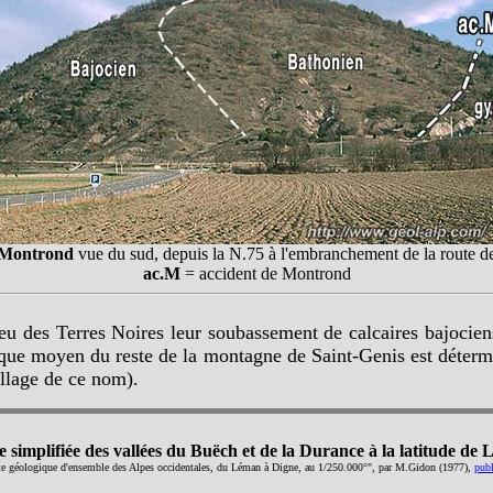
 Montrond
vue du sud, depuis la N.75 à l'embranchement de la route d
ac.M
= accident de Montrond
ieu des Terres Noires leur soubassement de calcaires bajocien
ique moyen du reste de la montagne de Saint-Genis est détermin
illage de ce nom).
 simplifiée des vallées du Buëch et de la Durance à la latitude de
carte géologique d'ensemble des Alpes occidentales, du Léman à Digne, au 1/250.000°", par M.Gidon (1977),
publ