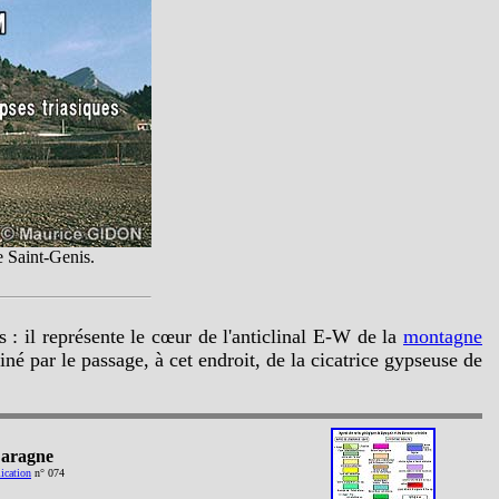
e Saint-Genis.
s : il représente le cœur de l'anticlinal E-W de la
montagne
é par le passage, à cet endroit, de la cicatrice gypseuse de
 Laragne
ication
n° 074