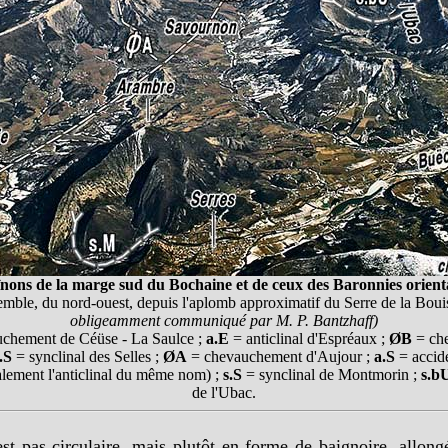
înons de la marge sud du Bochaine et de ceux des Baronnies orient
emble, du nord-ouest, depuis l'aplomb approximatif du Serre de la Bou
obligeamment communiqué par M. P. Bantzhaff)
chement de Céüse - La Saulce ;
a.E
= anticlinal d'Espréaux ;
ØB
= ch
.S
= synclinal des Selles ;
ØA
= chevauchement d'Aujour ;
a.S
= accid
alement l'anticlinal du même nom) ;
s.S
= synclinal de Montmorin ;
s.b
de l'Ubac.
st pas circulaire, mais plutôt en forme de baignoire, allongé