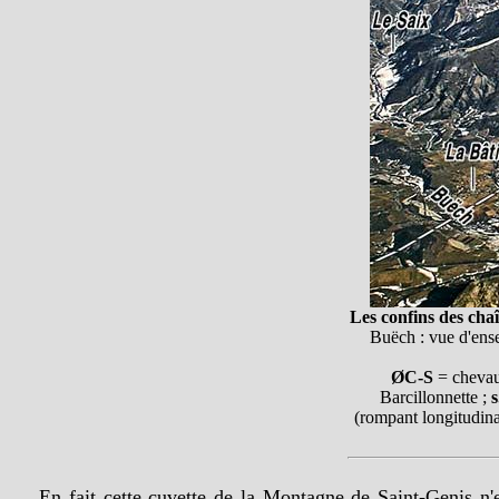
Les confins des cha
Buëch : vue d'ens
ØC-S
= chevau
Barcillonnette ;
s
(rompant longitudin
En fait cette cuvette de la Montagne de Saint-Genis n'e