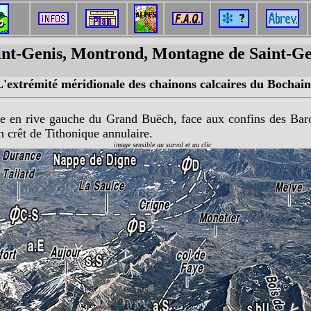
int-Genis, Montrond, Montagne de Saint-Ge
L'extrémité méridionale des chainons calcaires du Bochain
ée en rive gauche du Grand Buëch, face aux confins des Baro
n crêt de Tithonique annulaire.
image sensible au survol et au clic