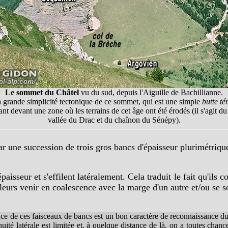
Le sommet du Châtel
vu du sud, depuis l'Aiguille de Bachillianne.
a grande simplicité tectonique de ce sommet, qui est une simple
butte t
lant devant une zone où les terrains de cet âge ont été érodés (il s'agit 
vallée du Drac et du chaînon du Sénépy).
 une succession de trois gros bancs d'épaisseur plurimétrique,
aisseur et s'effilent latéralement. Cela traduit le fait qu'ils 
lleurs venir en coalescence avec la marge d'un autre et/ou se 
nce de ces faisceaux de bancs est un bon caractère de reconnaissance du 
ité latérale est limitée et, à quelque distance de là, on a toutes chan