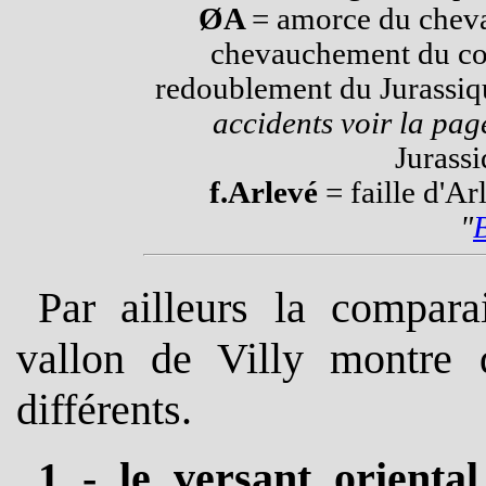
ØA
= amorce du chev
chevauchement du col
redoublement du Jurassiq
accidents voir la pag
Jurassi
f.Arlevé
= faille d'A
"
Par ailleurs la compar
vallon de Villy montre q
différents.
1 - le versant oriental