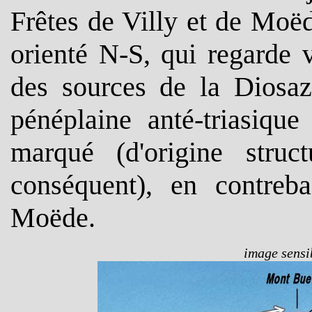
Frêtes de Villy et de Moë
orienté N-S, qui regarde v
des sources de la Diosa
pénéplaine anté-triasiqu
marqué (d'origine struc
conséquent), en contreb
Moëde.
image sensib