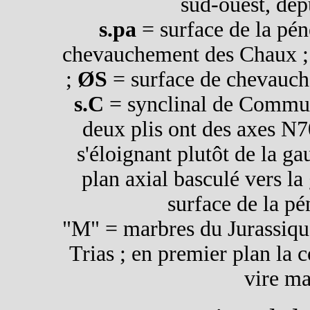
sud-ouest, dep
s.pa
= surface de la pén
chevauchement des Chaux 
;
ØS
= surface de chevauche
s.C
= synclinal de Commu
deux plis ont des axes N70
s'éloignant plutôt de la gau
plan axial basculé vers l
surface de la pé
"M" = marbres du Jurassique
Trias ; en premier plan la 
vire ma