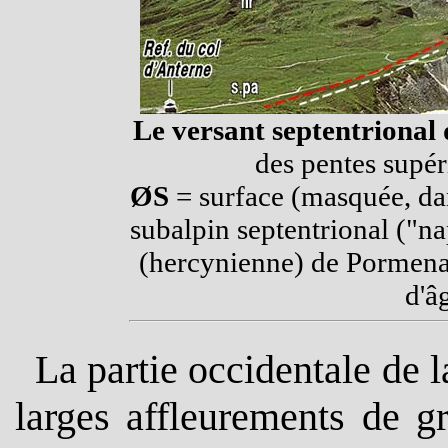
Le versant septentriona
des pentes supér
ØS
= surface (masquée, da
subalpin septentrional ("n
(hercynienne) de Pormena
d'â
La partie occidentale de 
larges affleurements de gr