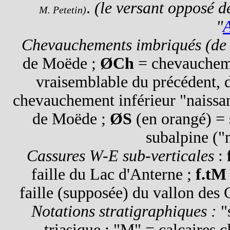
.
(le versant opposé de
M. Petetin)
"
Chevauchements imbriqués (de 
de Moëde ;
ØCh
= chevaucheme
vraisemblable du précédent, dé
chevauchement inférieur "naissa
de Moëde ;
ØS
(en orangé) = 
subalpine ("
Cassures W-E sub-verticales
:
faille du Lac d'Anterne ;
f.tM
faille (supposée) du vallon des
Notations stratigraphiques :
"
triasique ; "M" = calcaires c