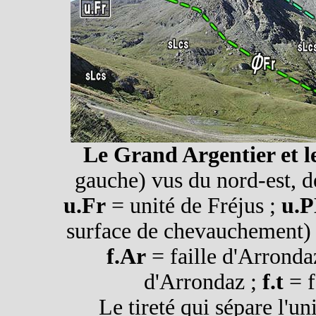
Le Grand Argentier et l
gauche) vus du nord-est, d
u.Fr
= unité de Fréjus ;
u.
surface de chevauchement)
f.Ar
= faille d'Arronda
d'Arrondaz ;
f.t
= f
Le tireté qui sépare l'un