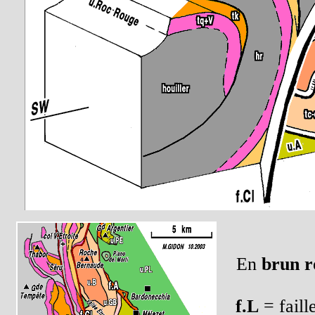
En
brun r
f.L
= faill