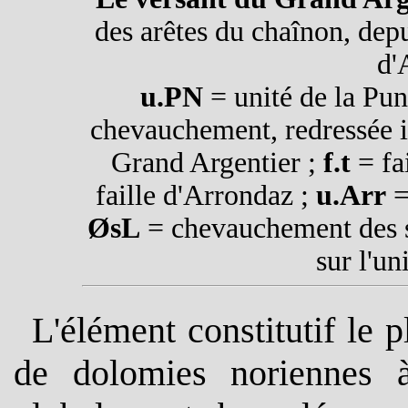
des arêtes du chaînon, dep
d'
u.PN
= unité de la Pun
chevauchement, redressée ic
Grand Argentier ;
f.t
= fa
faille d'Arrondaz ;
u.Arr
=
ØsL
= chevauchement des sc
sur l'un
L'élément constitutif le p
de dolomies noriennes à