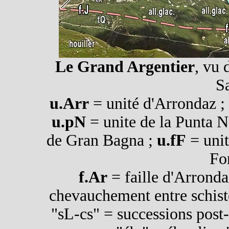
Le Grand Argentier
, vu 
Sa
u.Arr
= unité d'Arrondaz 
u.pN
= unite de la Punta N
de Gran Bagna ;
u.fF
= unit
Fo
f.Ar
= faille d'Arronda
chevauchement entre schiste
"sL-cs" = successions post-