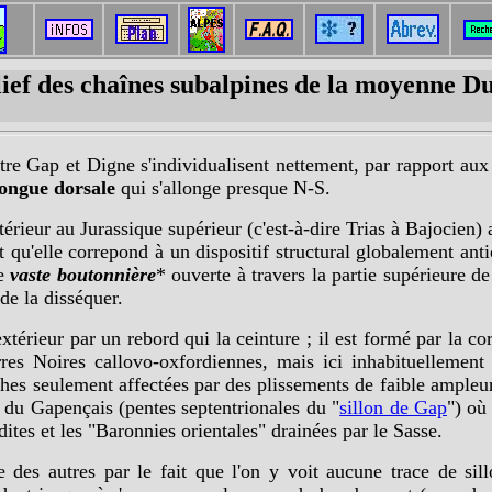
lief des chaînes subalpines de la moyenne D
e Gap et Digne s'individualisent nettement, par rapport aux au
longue dorsale
qui s'allonge presque N-S.
érieur au Jurassique supérieur (c'est-à-dire Trias à Bajocien)
it qu'elle correpond à un dispositif structural globalement anti
ne
vaste boutonnière
* ouverte à travers la partie supérieure de 
 de la disséquer.
xtérieur par un rebord qui la ceinture ; il est formé par la c
res Noires callovo-oxfordiennes, mais ici inhabituellement
s seulement affectées par des plissements de faible ampleur, 
d du Gapençais (pentes septentrionales du "
sillon de Gap
") où
ites et les "Baronnies orientales" drainées par le Sasse.
 des autres par le fait que l'on y voit aucune trace de sil