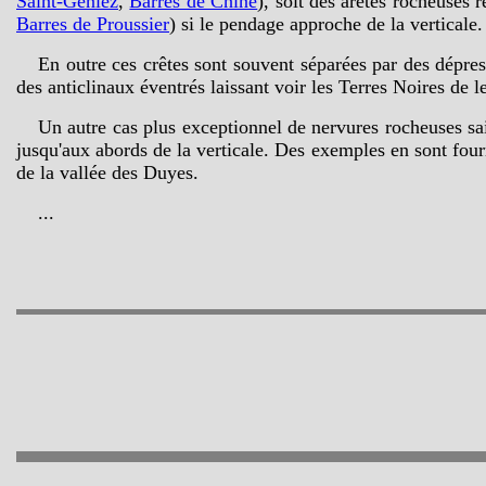
Saint-Geniez
,
Barres de Chine
), soit des arêtes rocheuses 
Barres de Proussier
) si le pendage approche de la verticale.
En outre ces crêtes sont souvent séparées par des dépr
des anticlinaux éventrés laissant voir les Terres Noires de l
U
n autre cas plus exceptionnel de nervures rocheuses sai
jusqu'aux abords de la verticale. Des exemples en sont four
de la vallée des Duyes.
...