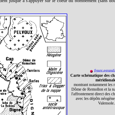
dent jusque à s'appuyer sur le coeur du bombement (sans dout
figure agrandi
Carte schématique des ch
méridional
montrant notamment les ra
Dôme de Remollon et la n
l'affrontement direct des 
avec les dépôts néogène
Valensole.