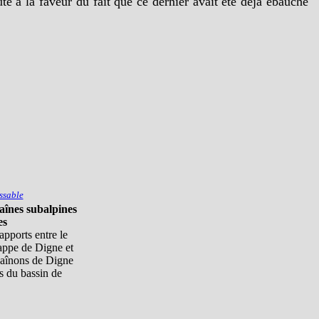
e à la faveur du fait que ce dernier avait été déjà ébauché
ssable
aînes subalpines
es
pports entre le
appe de Digne et
chaînons de Digne
s du bassin de