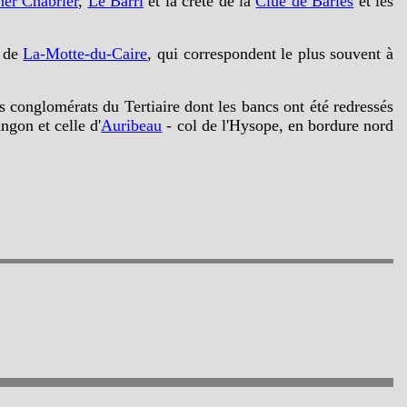
er Chabrier
,
Le Barri
et la crête de la
Clue de Barles
et les
e de
La-Motte-du-Caire
, qui correspondent le plus souvent à
es conglomérats du Tertiaire dont les bancs ont été redressés
ngon et celle d'
Auribeau
- col de l'Hysope, en bordure nord