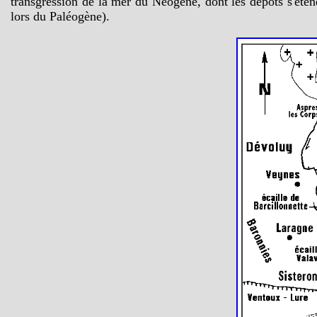
transgression de la mer du Néogène, dont les dépôts s'éten
lors du Paléogène).