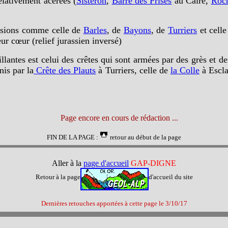
relativement acérées (
Sisteron
,
Barre des Prises
au Caire,
Roch
essions comme celle de
Barles
, de
Bayons
, de
Turriers
et cell
eur cœur (relief jurassien inversé)
llantes est celui des crêtes qui sont armées par des grès et d
nis par la
Crête des Plauts
à Turriers, celle de
la Colle
à Escla
Page encore en cours de rédaction ...
FIN DE LA PAGE :
retour au début de la page
Aller à la
page d'accueil
GAP-DIGNE
Retour à la page
d'accueil du site
Dernières retouches apportées à cette page le
3/10/17