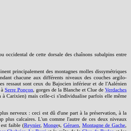
 ou occidental de cette dorsale des chaînons subalpins entre
ssinent principalement des montagnes molles dissymétriques
ondant chacune aux différents niveaux des couches argilo-
les ressaut sont ceux du Bajocien inférieur et de l'Aalénien
e à
Serre Ponçon
, gorges de la Blanche et Clue de
Verdaches
n à Carixien) mais celle-ci s'individualise parfois elle même
lus nerveux : ceci est dû d'une part à la préservation, à la
oup plus calcaires. L'un comme l'autre de ces deux niveaux
est faible (
Reynier
,
Monge
s,
Géruen
,
Montagne de Gache
,