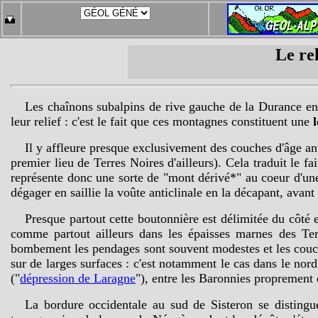
Le re
Les chaînons subalpins de rive gauche de la Durance entr
leur relief : c'est le fait que c
es montagnes constituent une
Il y affleure presque exclusivement des couches d'âge ant
premier lieu de Terres Noires d'ailleurs). Cela traduit le fa
représente donc une sorte de "mont dérivé*" au coeur d'u
dégager en saillie la voûte anticlinale en la décapant, avant
Presque partout cette boutonnière est délimitée du côté e
comme partout ailleurs dans les épaisses marnes des Ter
bombement les pendages sont souvent modestes et les couche
sur de larges surfaces : c'est notamment le cas dans le nor
("
dépression de Laragne
"), entre les Baronnies proprement d
La bordure occidentale au sud de Sisteron se distingue